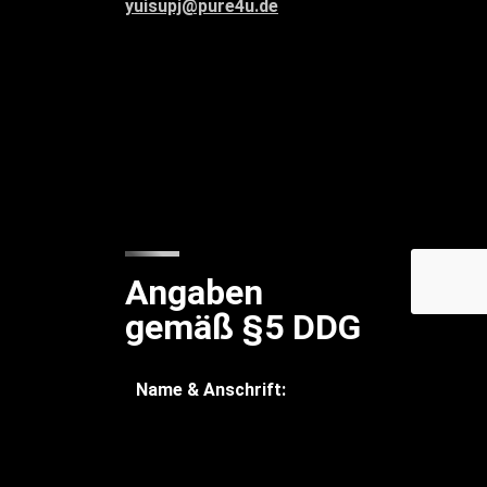
yuisupj@pure4u.de
Angaben
gemäß §5 DDG
Name & Anschrift:
YuiSupJ
Künstler-Management