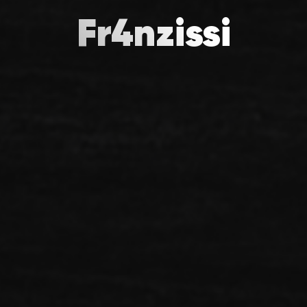
Fr4nzissi