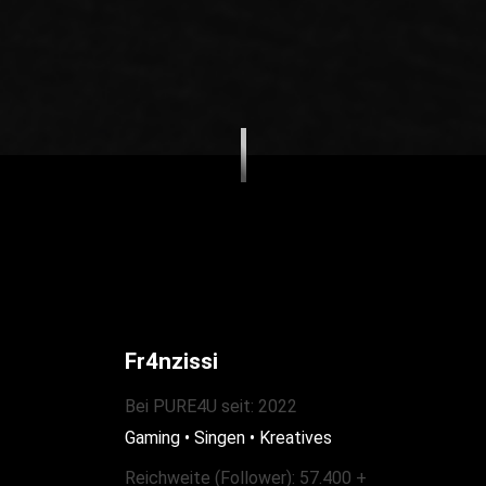
Fr4nzissi
Bei PURE4U seit: 2022
Gaming • Singen • Kreatives
Reichweite (Follower): 57.400 +